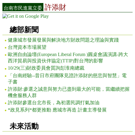
許添財
台南市民進黨立委
總部新聞
健康城市發展發展與解決地方財政問題之理論與實踐
台灣資本市場展望
歐洲自由論壇(European Liberal Forum )圓桌會議演講-跨大
西洋貿易與投資伙伴協定(TTIP)對台灣的影響
10/29(三)財政委員會質詢彭淮南總裁
「台南經驗--昔日市府團隊見證許添財的慈悲與智慧」電
子書
許添財:參選之誠意與努力已盡到最大的可能，當繼續把握
機會服務人群
許添財參選台北市長，為初選民調打氣加油
*政見系列*都更推動 應城市再造 計畫主導發展
未來活動