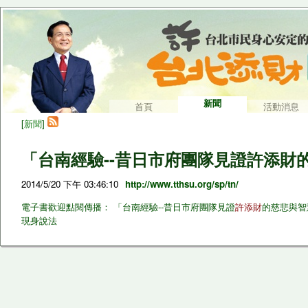
新聞
首頁
活動消息
[
新聞
]
「台南經驗--昔日市府團隊見證許添財
2014/5/20 下午 03:46:10
http://www.tthsu.org/sp/tn/
電子書歡迎點閱傳播： 「台南經驗--昔日市府團隊見證
許添財
的慈悲與智慧
現身說法