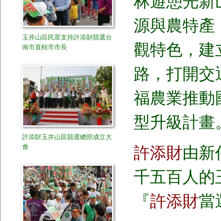
林遊憩光新
源與農特產
玉井山區民眾支持許添財競選台
觀特色，建
南市直轄市市長
路，打開交
福農業推動
型升級計畫
許添財玉井山區競選總部成立大
許添財
由新
會
千五百人的
『
許添財
當