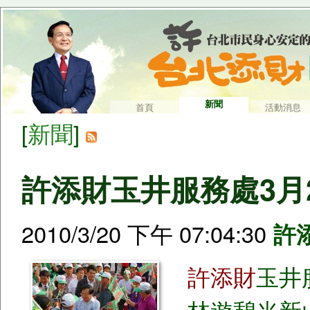
新聞
首頁
活動消息
[
新聞
]
許添財玉井服務處3月
2010/3/20 下午 07:04:30
許
許添財
玉井