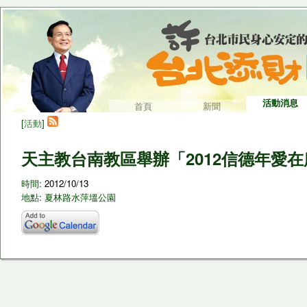
活動消息
首頁
新聞
[
活動
]
天主教台南教區舉辦「2012信德年愛
時間:
2012/10/13
地點: 夏林路水萍塭公園